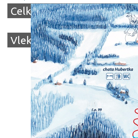
Celková délka sjezdových t
Vlek TLV je osvětlen a nab