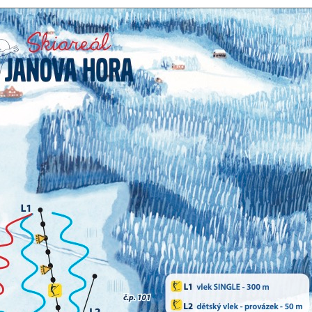
ratí je 790 m
ízí možnost večerního lyžová