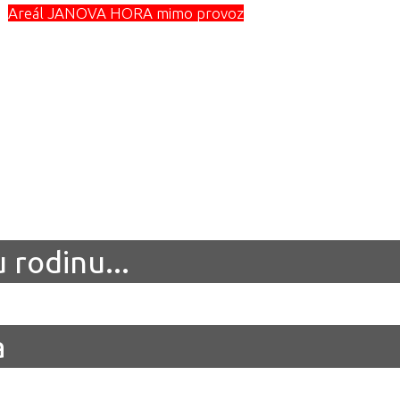
Areál JANOVA HORA mimo provoz
Sezóna 2025/2026
+420
774 214 724
skiareal@janova-hora.cz
VÉ INFO
ONLINE KAMERY
MAPA
CENÍK
KONTAKT
 rodinu...
a