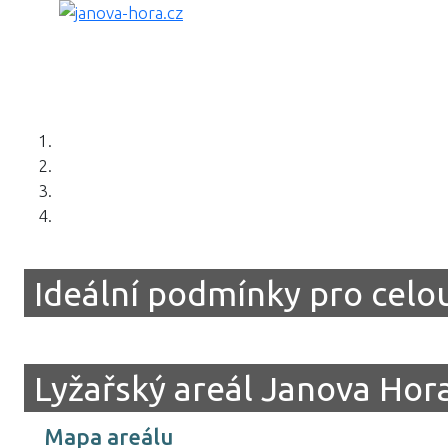
ÚVOD
DĚTSKÝ AREÁL
SNĚHO
Ideální podmínky pro celou
Lyžařský areál Janova Hor
Mapa areálu